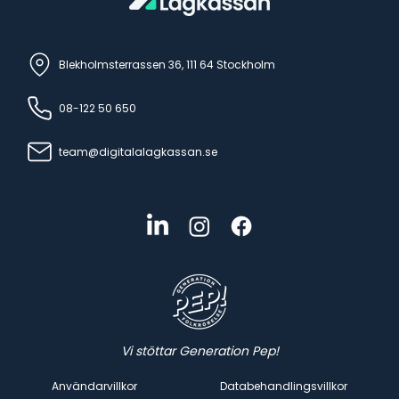
Blekholmsterrassen 36, 111 64 Stockholm
08-122 50 650
team@digitalalagkassan.se
Vi stöttar Generation Pep!
Användarvillkor
Databehandlingsvillkor