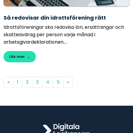
Så redovisar din idrottsförening rätt
Idrottsföreningar ska redovisa lön, ersättningar och
skatteavdrag per person varje månad i
arbetsgivardeklarationen....
Läs mer →
«
1
2
3
4
5
»