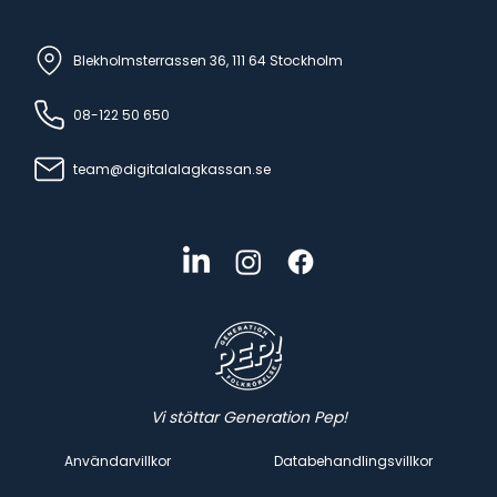
Blekholmsterrassen 36, 111 64 Stockholm
08-122 50 650
team@digitalalagkassan.se
Vi stöttar Generation Pep!
Användarvillkor
Databehandlingsvillkor