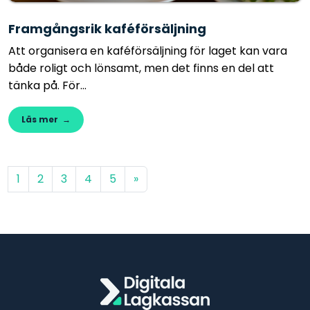
Framgångsrik kaféförsäljning
Att organisera en kaféförsäljning för laget kan vara
både roligt och lönsamt, men det finns en del att
tänka på. För...
Läs mer →
1
2
3
4
5
»